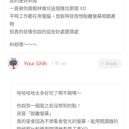
真的是好糾結
一直被你跟蝦林推坑這個推坑那個 XD
平時工作都在用電腦，放鬆時就很想脫離螢幕相關產
物
但真的就像你說的這些好處跟壞處
糾結哪～～～
Youi Shih
5 年 ago
Reply
哈哈哈哈太多好坑了啊不跳嗎～
你說到一個我之前沒想到的點！
就是「脫離螢幕」
真的是會因為不想看會發光的螢幕，能用閱讀器的
時候都比較想用閱讀器看電子書XD