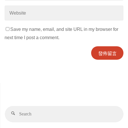
Save my name, email, and site URL in my browser for
next time I post a comment.
Se
Search
for