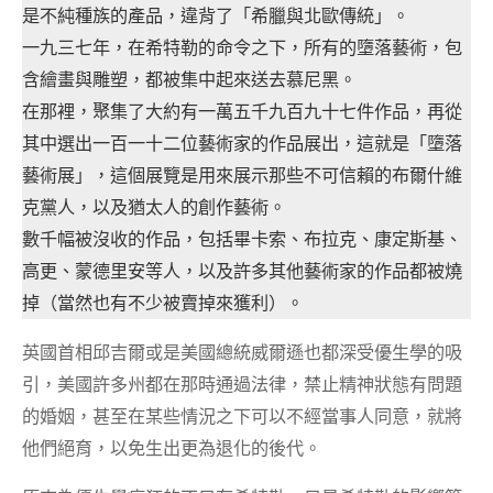
是不純種族的產品，違背了「希臘與北歐傳統」。
一九三七年，在希特勒的命令之下，所有的墮落藝術，包
含繪畫與雕塑，都被集中起來送去慕尼黑。
在那裡，聚集了大約有一萬五千九百九十七件作品，再從
其中選出一百一十二位藝術家的作品展出，這就是「墮落
藝術展」，這個展覽是用來展示那些不可信賴的布爾什維
克黨人，以及猶太人的創作藝術。
數千幅被沒收的作品，包括畢卡索、布拉克、康定斯基、
高更、蒙德里安等人，以及許多其他藝術家的作品都被燒
掉（當然也有不少被賣掉來獲利）。
英國首相邱吉爾或是美國總統威爾遜也都深受優生學的吸
引，美國許多州都在那時通過法律，禁止精神狀態有問題
的婚姻，甚至在某些情況之下可以不經當事人同意，就將
他們絕育，以免生出更為退化的後代。