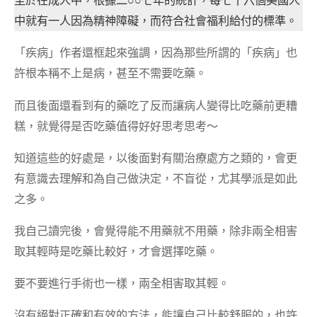
至於在成人中，根據二○○七年的統計，每七十六個美國人
中就有一人因為精神障礙，而符合社會福利給付的標準。
「疾病」作者還框起來強調，因為那些所謂的「疾病」也
許根本稱不上是病，甚至不需要吃藥。
而且後面還看到有的藥吃了反而讓病人變得比吃藥前更糟
糕，就覺得是否吃藥值得好好思考思考～
知道這些的好處是，以後面對有關治療處方之類的，會更
有意識去理解和為自己做決定，不盲從，尤其學派是如此
之多。
我自己讀完後，會覺得能不用藥就不用藥，除非兩全相害
取其輕時是吃藥比較好，才會選擇吃藥。
要不要進行手術也一樣，兩全相害取其輕。
沒有絕對正確和有效的方法，能讓自己比較舒服的，也許