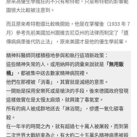
原來為優生學瘋狂的不只有希特勒，只是希特勒的影響範
圍很大比較被注意到。
而且原來希特勒還比較晚開始，他是在掌權後（1933 年 7
月）參考先前美國加州跟維吉尼亞州的法律而制定了「遺
傳病病患後代防止法」，原來美國才是他的優生學前輩。
精神科醫師同樣積極地參與和執行這項新政策：
這些精神失常的人，或用納粹的詞彙來說就是
「無用飯
桶」
，都被集中送去數家精神病院裡。
他們在那裡被「消毒」，其實就是滅絕的意思。
一開始是採用安樂死或是槍決的手段，後來德國政府發現
這樣做實在是太慢太麻煩，就興建了毒氣室。
所有的病人被成群地送去「淋浴間」，慘遭一氧化碳毒
殺。
在一年半的時間之內，就有超過七十萬人被屠殺，而到第
二次世界大戰結束為止，有大約二十五萬名精神病患被殺