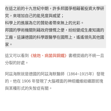
在這之前的十九世紀中期，許多邦國爭相藉著投資大學研
究，來增加自己的能見度與威望；
科學上的進展為它的贊助者帶來無上的光彩。
邦國的學術機關則藉政府慷慨之便，紛紛變成生產知識的
工廠，這讓德國的科學跟醫學在國際上，遙遙領先其他國
家。
這又可以看到
《槍炮、病菌與鋼鐵》
書裡提過的不統一且
分裂的好處。
阿茲海默就是德國的阿茲海默醫師（1864~1915年）發現
的，他在 1906 年發現了大腦裡面的神經纖維結纏跟斑塊
與某種形式的失智症有關。