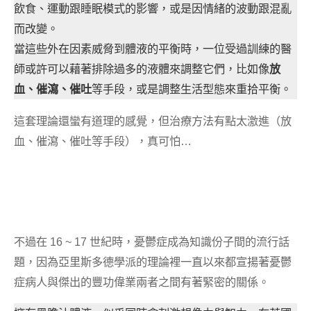
飲食、運動跟睡眠模式的影響，或是因情緒的波動跟混亂
而改變。
當這些外在因素威脅到體液的平衡時，一位受過訓練的醫
師或許可以藉著排除過多的液體來調整它們，比如像
放
血、催瀉、催吐
等手段，或是調整生活型態來重拾平衡。
這套理論還蠻有道理的感覺，但治療方法有點太激進（放
血、催瀉、催吐等手段），真可怕…
不過在 16 ~ 17 世紀時，憂鬱症成為知識份子間的流行話
題，因為亞里斯多德學派的理論裡一直以來都宣揚著憂鬱
症病人與傑出的豐功偉業兩者之間有著緊密的關係。