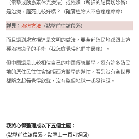
（電擊或胰島素休克療法）或攪爛（所謂的腦葉切除術）
是治療，腦死比較好嗎？（確實植物人不會瘋瘋癲癲）
詳見：
治療方法
（點擊前往該段落)
而且還到處宣揚這是文明的做法，要全部殖民地都跟上這
種治療瘋子的手術（我怎麼覺得他們才最瘋）。
但中國還是比較相信自己的中國傳統醫學，還有許多殖民
地的原住民往往會婉拒西方醫學的幫忙，看到沒有全世界
都隨之起舞覺得欣慰，沒有整個地球一起發神經。
我將心得整理成以下五個主題：
(點擊前往該段落，點擊上一頁可返回)