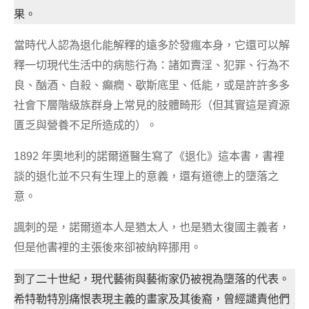
果。
當時代人認為退化能解釋的遠多於發瘋本身，它還可以解
釋一切現代生活中的病態行為：諸如賣淫、犯罪、行為不
良、酗酒、自殺、癲癇、歇斯底里、低能，或是許許多多
社會下層階級族群身上常見的肢體畸形（但其實這是資源
匱乏與營養不足所造成的）。
1892 年奧地利的諾爾道醫生寫了《退化》這本書，書裡
談的退化並不只有生理上的意義，還有道德上的墮落之
意。
諷刺的是，諾爾道本人是猶太人，也是猶太復國主義者，
但是他書裡的主張後來卻被納粹挪用。
到了二十世紀，現代藝術與藝術家仍被視為墮落的代表。
希特勒特別痛恨表現主義的畫家及其後裔，曾經譴責他們