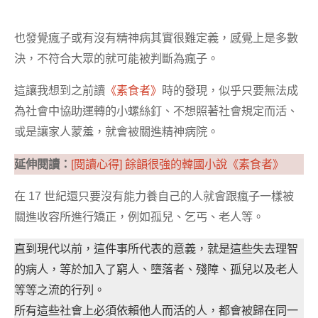
也發覺瘋子或有沒有精神病其實很難定義，感覺上是多數
決，不符合大眾的就可能被判斷為瘋子。
這讓我想到之前讀
《素食者》
時的發現，似乎只要無法成
為社會中協助運轉的小螺絲釘、不想照著社會規定而活、
或是讓家人蒙羞，就會被關進精神病院。
延伸閱讀：
[閱讀心得] 餘韻很強的韓國小說《素食者》
在 17 世紀還只要沒有能力養自己的人就會跟瘋子一樣被
關進收容所進行矯正，例如孤兒、乞丐、老人等。
直到現代以前，這件事所代表的意義，就是這些失去理智
的病人，等於加入了窮人、墮落者、殘障、孤兒以及老人
等等之流的行列。
所有這些社會上必須依賴他人而活的人，都會被歸在同一