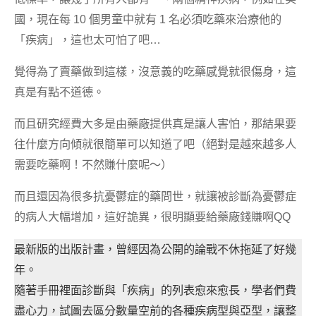
國，現在每 10 個男童中就有 1 名必須吃藥來治療他的
「疾病」，這也太可怕了吧…
覺得為了賣藥做到這樣，沒意義的吃藥感覺就很傷身，這
真是有點不道德。
而且研究經費大多是由藥廠提供真是讓人害怕，那結果要
往什麼方向傾就很簡單可以知道了吧（絕對是越來越多人
需要吃藥啊！不然賺什麼呢～）
而且還因為很多抗憂鬱症的藥問世，就讓被診斷為憂鬱症
的病人大幅增加，這好詭異，很明顯要給藥廠錢賺啊QQ
最新版的出版計畫，曾經因為公開的論戰不休拖延了好幾
年。
隨著手冊裡面診斷與「疾病」的列表愈來愈長，學者們費
盡心力，試圖去區分數量空前的各種疾病型與亞型，讓整