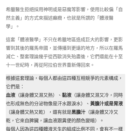
希臘醫生拒絕採用神明或是惡魔等影響，使用比較偏「自
然主義」的方式來描述癲癇，也就是所謂的「體液醫
學」。
這套「體液醫學」不只在希臘地區造成巨大的影響，更影
響到其後的羅馬帝國，並傳播到更遠的地方，所以在羅馬
滅亡、整套理論幾乎從西歐消失殆盡後，它們還能在十至
十一世紀時，再從阿拉伯世界重新傳回來。
根據這套理論，每個人都由這四種互相競爭的元素構成，
它們是：
血液
（讓身體又濕又熱）、
黏液
（讓身體又濕又冷，同時
也形成無色的分泌物像是汗水跟淚水）、
黃膽汁或是胃液
（讓身體又熱又乾），還有就是
黑膽汁
（讓身體又冷又
乾，它來自脾臟，讓血液跟糞便的顏色變暗）。
每個人因為這四種體液天生的組成比例不同，會有不一樣