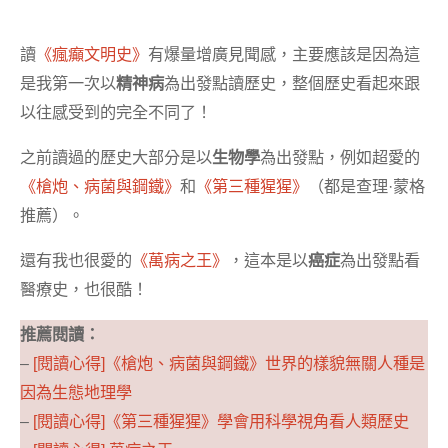
讀
《瘋癲文明史》
有爆量增廣見聞感，主要應該是因為這
是我第一次以
精神病
為出發點讀歷史，整個歷史看起來跟
以往感受到的完全不同了！
之前讀過的歷史大部分是以
生物學
為出發點，例如超愛的
《槍炮、病菌與鋼鐵》
和
《第三種猩猩》
（都是查理·蒙格
推薦）。
還有我也很愛的
《萬病之王》
，這本是以
癌症
為出發點看
醫療史，也很酷！
推薦閱讀：
–
[閱讀心得]《槍炮、病菌與鋼鐵》世界的樣貌無關人種是
因為生態地理學
–
[閱讀心得]《第三種猩猩》學會用科學視角看人類歷史