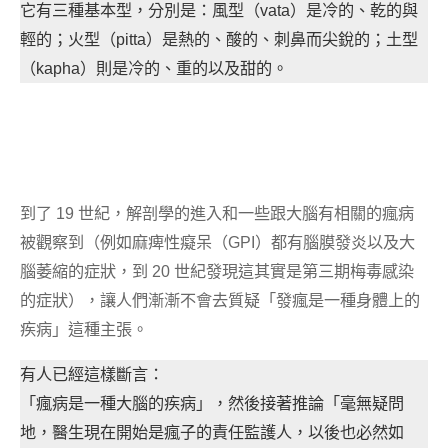
它有三種基本型，分別是：風型（vata）是冷的、乾的與
輕的；火型（pitta）是熱的、酸的、刺鼻而尖銳的；土型
（kapha）則是冷的、重的以及甜的。
到了 19 世紀，解剖學的進入和一些跟大腦有相關的瘋病
被觀察到（例如麻痺性癡呆（GPI）都有腦膜發炎以及大
腦萎縮的症狀，到 20 世紀發現這其實是第三期梅毒感染
的症狀），讓人們漸漸不會去質疑「發瘋是一種身體上的
疾病」這種主張。
有人已經這樣斷言：
「瘋病是一種大腦的疾病」，然後接著推論「毫無疑問
地，醫生現在開始是瘋子的責任監護人，以後也必然如