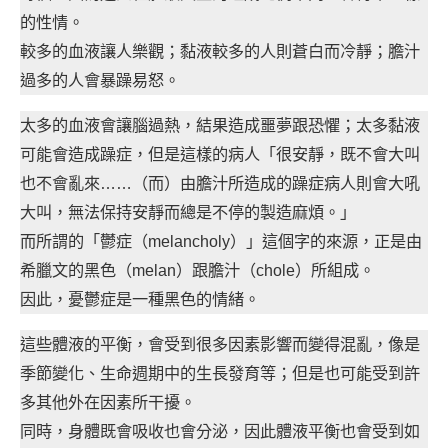
的性情。
較多的血液讓人樂觀；黏液較多的人則蒼白而冷靜；膽汁
過多的人會暴躁易怒。
太多的血液會讓腦過熱，結果造成噩夢跟恐懼；太多黏液
可能會造成躁症，但是這樣的病人「很安靜，既不會大叫
也不會亂來……（而）由膽汁所造成的躁症病人則會大吼
大叫，無法保持安靜而總是不停的製造麻煩。」
而所謂的「鬱症（melancholy）」這個字的來源，正是由
希臘文的黑色（melan）跟膽汁（chole）所組成。
因此，憂鬱症是一種黑色的情緒。
這些體液的平衡，會受到很多因素影響而變得混亂，像是
季節變化、生命週期中的生長發育等；但是也可能受到許
多其他外在因素所干擾。
同時，身體既會吸收也會分泌，因此體液平衡也會受到如