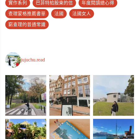
實作系列
巴菲特給股東的信
年度閱讀總心得
查理蒙格推薦書單
法國
法國女人
窮查理的普通常識
jujuchu.read