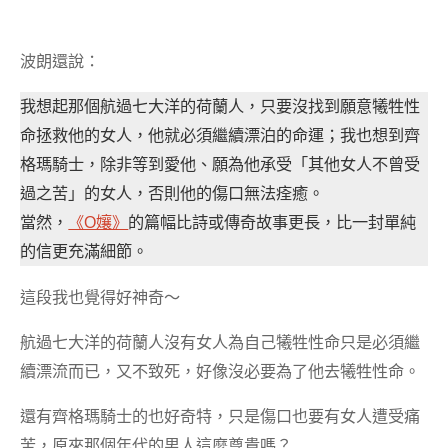
波朗還說：
我想起那個航過七大洋的荷蘭人，只要沒找到願意犧牲性
命拯救他的女人，他就必須繼續漂泊的命運；我也想到齊
格瑪騎士，除非等到愛他、願為他承受「其他女人不曾受
過之苦」的女人，否則他的傷口無法痊癒。
當然，
《O孃》
的篇幅比詩或傳奇故事更長，比一封單純
的信更充滿細節。
這段我也覺得好神奇～
航過七大洋的荷蘭人沒有女人為自己犧牲性命只是必須繼
續漂流而已，又不致死，好像沒必要為了他去犧牲性命。
還有齊格瑪騎士的也好奇特，只是傷口也要有女人遭受痛
苦，原來那個年代的男人這麼尊貴嗎？