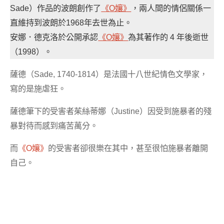
Sade）作品的波朗創作了
《O孃》
，兩人間的情侶關係一
直維持到波朗於1968年去世為止。
安娜．德克洛於公開承認
《O孃》
為其著作的 4 年後逝世
（1998）。
薩德（Sade, 1740-1814）是法國十八世紀情色文學家，
寫的是施虐狂。
薩德筆下的受害者茱絲蒂娜（Justine）因受到施暴者的殘
暴對待而感到痛苦萬分。
而
《O孃》
的受害者卻很樂在其中，甚至很怕施暴者離開
自己。