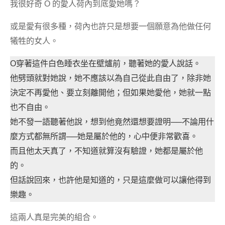
我很好奇 O 的愛人荷內到底愛她嗎？
或是愛有很多種，荷內也許只是想要一個願意為他做任何
犧牲的女人。
O穿著這件白色睡衣坐在壁爐前，聽著她的愛人說話。
他劈頭就對她說，她不應該以為自己從此自由了，除非她
決定不再愛他、要立刻離開他；但如果她愛他，她就一點
也不自由。
她不發一語聽著他說，想到他竟然還想要證明──不論用什
麼方式都無所謂──她是屬於他的，心中便非常歡喜。
而且他太天真了，不知道就算沒有驗證，她都是屬於他
的。
但話說回來，也許他是知道的，只是這麼做可以讓他得到
樂趣。
這兩人真是完美的組合。