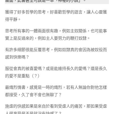
層面，此書甚至可說是一本「神祕的小說」。
獲得了好多哲學的思考，好喜歡哲學的語言，讓人心靈獲
得平靜。
思考所有事的一體兩面很有趣，例如主奴關係，也可能事
實上是反過來的，例如主人要努力的鞭打奴隸。
有許多細節很能反覆思考，例如奴隸真的會因為被奴役而
感到快樂嗎？
服從會真的被喜愛嗎？或是能維持長久的愛嗎？還是長久
的愛不是重點（？）
最熾烈情書，感覺是一時的熾烈，若有人無論你對他怎樣
都接受，久了會不會也無聊了？
施虐的快感如果是來自於看到受虐人的痛苦，那如果受虐
人很享受是不是就沒有快感了？