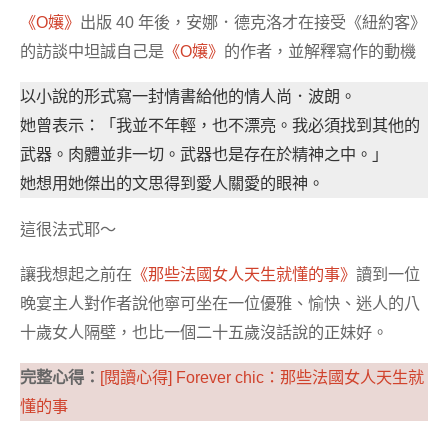
《O孃》
出版 40 年後，安娜．德克洛才在接受《紐約客》
的訪談中坦誠自己是
《O孃》
的作者，並解釋寫作的動機
以小說的形式寫一封情書給他的情人尚．波朗。
她曾表示：「我並不年輕，也不漂亮。我必須找到其他的
武器。肉體並非一切。武器也是存在於精神之中。」
她想用她傑出的文思得到愛人關愛的眼神。
這很法式耶～
讓我想起之前在
《那些法國女人天生就懂的事》
讀到一位
晚宴主人對作者說他寧可坐在一位優雅、愉快、迷人的八
十歲女人隔壁，也比一個二十五歲沒話說的正妹好。
完整心得：
[閱讀心得] Forever chic：那些法國女人天生就
懂的事