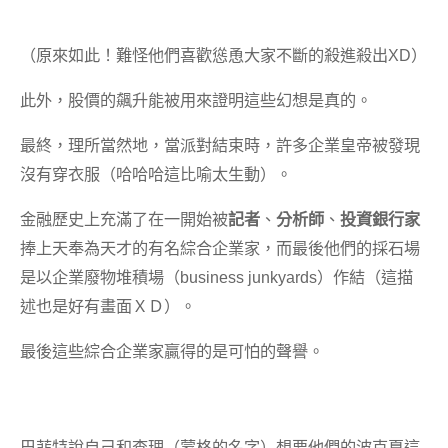
（原來如此！難怪他們喜歡慫恿大家不斷的殺進殺出XD）
此外，股價的飆升能被用來證明這些幻想是真的。
最終，理所當然地，當派對結束時，許多企業皇帝被發現
沒有穿衣服（哈哈哈這比喻太生動）。
金融歷史上充滿了在一開始被
記者
、
分析師
、
投資銀行家
捧上天奉為天才的有名綜合企業家，而最後他們的採石場
是以企業廢物堆積場（business junkyards）作結（這描
述也是好有畫面ＸＤ）。
最後這些綜合企業家贏得的是可怕的聲譽。
巴菲特說自己和查理（蒙格的名字）想要他們的波克夏這