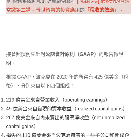
＊ 稅務系統回報的計算範例寫在
[閱讀心得] 窮查理的普通
常識第二講 – 普世智慧的投資應用
的
「稅收的效應」
。
接著照慣例先針對
公認會計原則（GAAP）
的報告做說
明。
根據 GAAP，波克夏在 2020 年的所得有 425 億美金（稅
後），分別來自以下四個組成：
219 億美金來自營業收入（operating earnings）
49 億美金來自變現的資本收益（realized capital gains）
267 億美金來自尚未賣出的股票淨收益（net unrealized
capital gains）
損失的 110 億美金來自波克夏擁有的一些子公司和關聯企