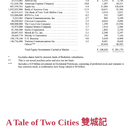
A Tale of Two Cities 雙城記