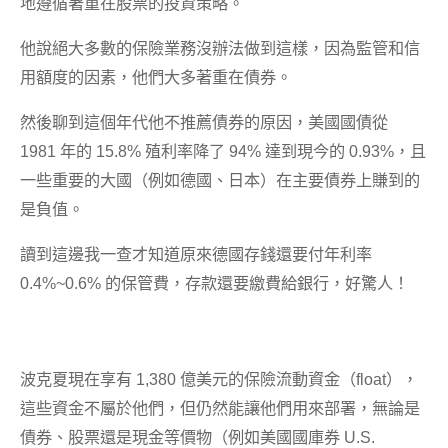
地遵循著重在股票的投資策略。
他說絕大多數的保險業務沒辦法做到這樣，因為監管和信
用額度的因素，他們大多著重在債券。
然後聊到這個年代他不推薦債券的原因，美國國債從
1981 年的 15.8% 殖利率降了 94% 達到現今的 0.93%，且
一些重要的大國（例如德國、日本）在主要債券上賺到的
是負值。
讀到這邊我一查才知道原來德國存錢還要付年利率
0.4%~0.6% 的保管費，存款還要繳費給銀行，好驚人！
波克夏現在享有 1,380 億美元的保險流動資金（float），
這些資金不屬於他們，但仍然能讓他們用來部署，無論是
債券、股票還是現金等價物（例如美國國庫券 U.S.