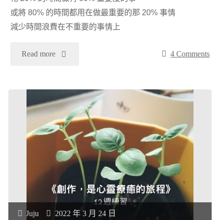
年
或將 80% 的時間都用在做最重要的那 20% 事情
香
減少時間浪費在不重要的事情上
2
奈
月）"
"
Read more
4 Comments
兒
[閱
回
讀
憶
心
錄
得]
《我
找
沒
出
時
Juju
2022 年 3 月 24 日
關