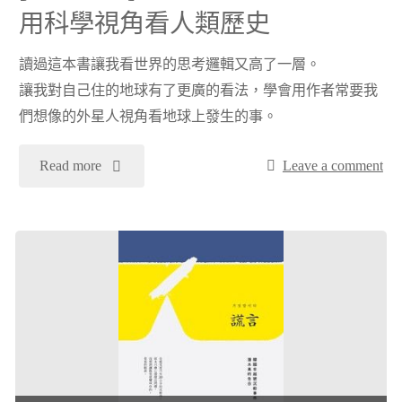
用科學視角看人類歷史
得]
說
讀過這本書讓我看世界的思考邏輯又高了一層。
畢
《素
讓我對自己住的地球有了更廣的看法，學會用作者常要我
業
們想像的外星人視角看地球上發生的事。
食
後
"
Read more
Leave a comment
者》"
的
[閱
建
讀
中
心
大
得]
叔
《第