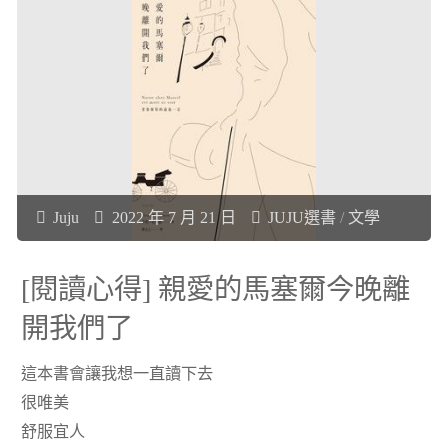
讀
麼
心
要
得]
睡
長
覺？》"
知
Juju
2022 年 7 月 21 日
JUJU選書
/
文學
識
[閱讀心得] 親愛的馬塞爾今晚離
又
開我們了
好
這本書會讓我想一直讀下去
笑
很唯美
舒服宜人
的