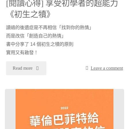
[閱讀心得] 享受初學者的超能力
《初生之犢》
大
道
讀過的後遺症是不再相信「找到你的熱情」
而是改信「創造自己的熱情」
理
書中分享了 14 個初生之犢的原則
實用又有啟發！
《巴
"
Read more
Leave a comment
比
[閱
倫
讀
最
心
有
得]
錢