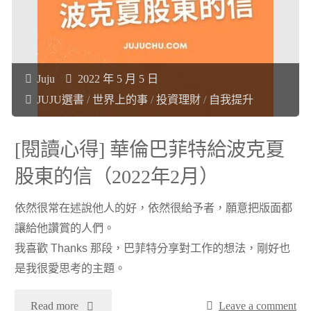
享
的
受
人》"
Juju
2022 年 5 月 5 日
初
JUJU選書
/
世界上的事
/
投資理財
/
自我提升
學
[閱讀心得] 華倫巴菲特給波克夏
者
股東的信（2022年2月）
的
依然很常在述說他人的好，依然很給予者，願意把版面都
超
讓給他讚賞的人們。
我喜歡 Thanks 那段，巴菲特分享對工作的想法，剛好也
能
是我很愛思考的主題。
力
"
Read more
Leave a comment