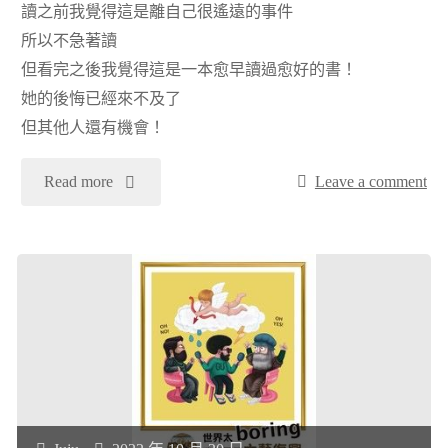
讀之前我覺得這是離自己很遙遠的事件
所以不急著讀
維
但看完之後我覺得這是一本愈早讀過愈好的書！
新
她的後悔已經來不及了
但其他人還有機會！
時
"
Read more
Leave a comment
期
[閱
的
讀
東
心
京
得]
大
來
學