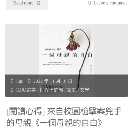
"
Read more
Leave a comment
一
[閱
樣
讀
《這
心
才
得]
是
穿
Juju
2022 年 11 月 10 日
心
越
JUJU選書
/
世界上的事
/
家庭
/
文學
理
至
[閱讀心得] 來自校園槍擊案兇手
學！》"
明
的母親《一個母親的自白》
治