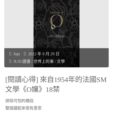
母
讀
親
心
《一
得]
個
深
母
入
Juju
2022 年 9 月 29 日
JUJU選書
/
世界上的事
/
文學
親
認
的
識
[閱讀心得] 來自1954年的法國SM
自
文學《O孃》18禁
藝
白》"
術
排除可怕的橋段
整個讀起來很有意思
家