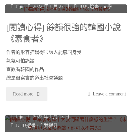
國
Juju
2022 年 1 月 27 日
JUJU選書
/
文學
是
讀
遊
心
心
[閱讀心得] 餘韻很強的韓國小說
民
靈
《素食者》
得]
的
療
作者的形容描繪得很讓人能感同身受
2021
氣氛可怕詭譎
自
癒
年
喜歡看韓國的作品
傳
總是很寫實的道出社會議題
的
閱
《吾
旅
"
Read more
Leave a comment
讀
業
程》"
[閱
總
Juju
2022 年 1 月 13 日
遊
讀
心
JUJU選書
/
自我提升