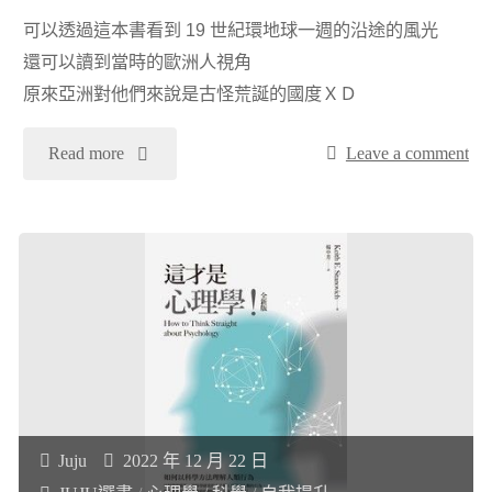
可以透過這本書看到 19 世紀環地球一週的沿途的風光
心
還可以讀到當時的歐洲人視角
得"
原來亞洲對他們來說是古怪荒誕的國度ＸＤ
"
Read more
Leave a comment
[閱
讀
心
得]
跟
Juju
2022 年 12 月 22 日
著