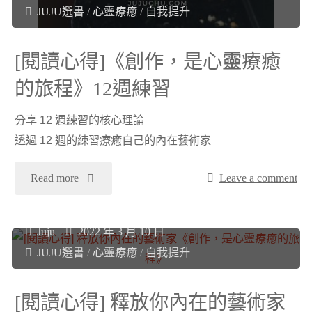
JUJU選書
/
心靈療癒
/
自我提升
間
鍵
討
[閱讀心得]《創作，是心靈療癒
少
厭
的旅程》12週練習
數
你》"
分享 12 週練習的核心理論
來
透過 12 週的練習療癒自己的內在藝術家
事
"
Read more
Leave a comment
半
[閱
功
Juju
2022 年 3 月 10 日
讀
JUJU選書
/
心靈療癒
/
自我提升
倍！
心
[閱讀心得] 釋放你內在的藝術家
《80/20
得]