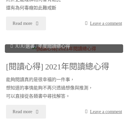
還有為何毒癮如此難戒斷
程》
你
12
"
Read more
Leave a comment
內
週
[閱
Juju
2022 年 2 月 10 日
在
JUJU選書
/
年度閱讀總心得
練
讀
的
習"
心
[閱讀心得] 2021年閱讀總心得
藝
得]
能夠閱讀真的是很幸福的一件事，
術
想知道的事情能夠不再只透過想像與推測，
一
家
可以直接從各類書中尋找解答。
位
《創
"
Read more
Leave a comment
德
作，
[閱