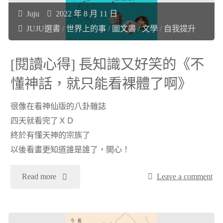
Juju
2022 年 8 月 11 日
禁"
滿
JUJU選書
/
世界上的事
/
圖文書
/
文學
/
自我提升
八
[閱讀心得] 長知識又好笑的《不
小
懂神話，就只能看裸體了啊》
時
很像在看神仙版的八卦雜誌
超
四天就看完了ＸＤ
終於有懂天神的宗族了
重
以後看畫更知道誰是誰了，開心！
要
"
Read more
Leave a comment
《為
[閱
什