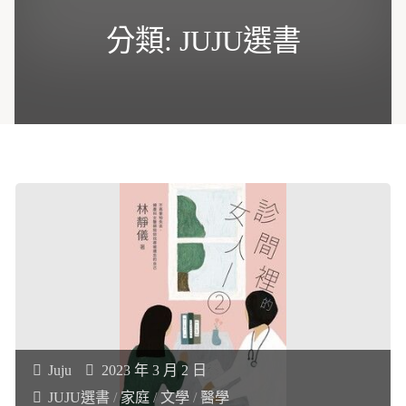
分類:
JUJU選書
Juju
2023 年 3 月 2 日
JUJU選書
/
家庭
/
文學
/
醫學