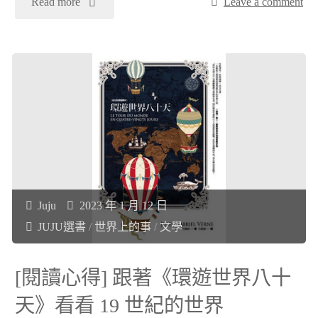
"
Read more
Leave a comment
《診
[閱
間
讀
裡
心
的
得]
女
2022
人
Juju
2023 年 1 月 12 日
年
JUJU選書
/
世界上的事
/
文學
2》"
閱
[閱讀心得] 跟著《環遊世界八十
讀
天》看看 19 世紀的世界
總