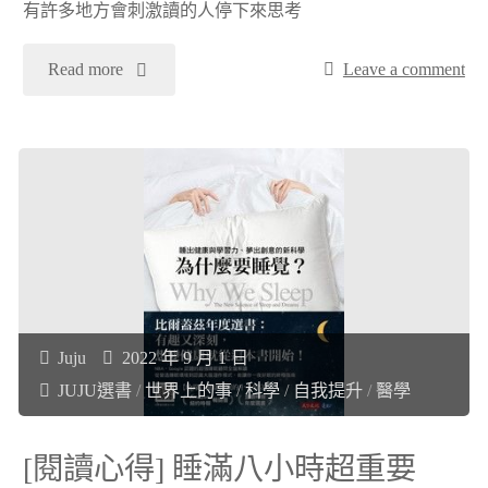
有許多地方會刺激讀的人停下來思考
《世
"
Read more
Leave a comment
界
[閱
太
讀
Boring，
心
我
得]
們
來
Juju
2022 年 9 月 1 日
需
自
JUJU選書
/
世界上的事
/
科學
/
自我提升
/
醫學
要
1954
[閱讀心得] 睡滿八小時超重要
文
年