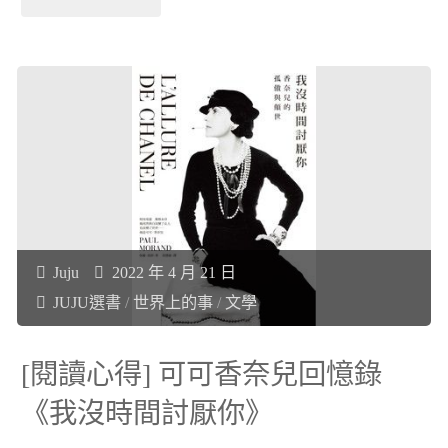
《初
[閱
生
讀
之
心
犢》"
得]
華
Juju
2022 年 4 月 21 日
倫
JUJU選書
/
世界上的事
/
文學
巴
[閱讀心得] 可可香奈兒回憶錄
菲
《我沒時間討厭你》
特