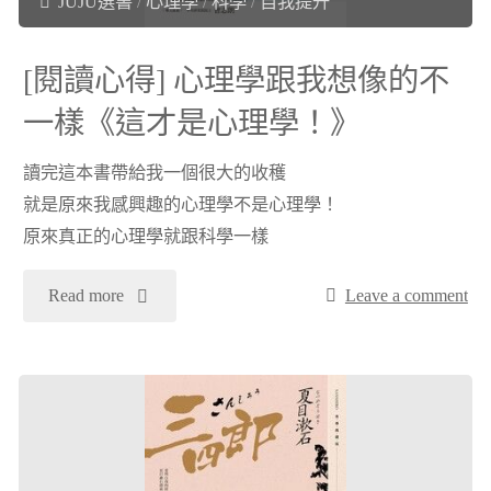
JUJU選書
/
心理學
/
科學
/
自我提升
《環
[閱讀心得] 心理學跟我想像的不
遊
一樣《這才是心理學！》
世
讀完這本書帶給我一個很大的收穫
界
就是原來我感興趣的心理學不是心理學！
原來真正的心理學就跟科學一樣
八
十
"
Read more
Leave a comment
天》
[閱
看
讀
看
心