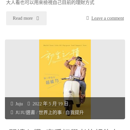
大人看也可以用來檢視自己目前的理財方式
《總
"
Read more
Leave a comment
裁
[閱
獅
讀
子
心
頭》"
得]
小
故
Juju
2022 年 5 月 19 日
JUJU選書
/
世界上的事
/
自我提升
事
的