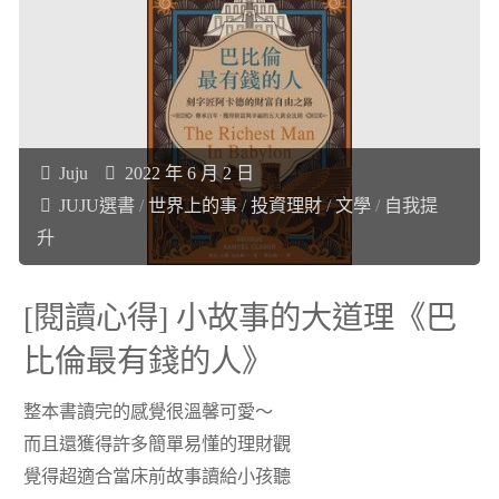
讀
識
心
的
得]
《閃
好
Juju
2022 年 6 月 2 日
JUJU選書
/
世界上的事
/
投資理財
/
文學
/
自我提
電
笑
升
崩
又
[閱讀心得] 小故事的大道理《巴
盤》"
有
比倫最有錢的人》
哲
整本書讀完的感覺很溫馨可愛～
理
而且還獲得許多簡單易懂的理財觀
覺得超適合當床前故事讀給小孩聽
的