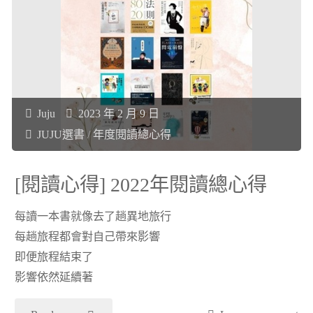
心
得]
婦
產
Juju
2023 年 2 月 9 日
JUJU選書
/
年度閱讀總心得
科
女
[閱讀心得] 2022年閱讀總心得
醫
每讀一本書就像去了趟異地旅行
每趟旅程都會對自己帶來影響
師
即便旅程結束了
影響依然延續著
視
角