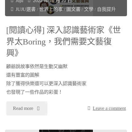
Juju
2022 年 10 月 20 日
自
《三
JUJU選書
/
世界上的事
/
圖文書
/
文學
/
自我提升
校
四
[閱讀心得] 深入認識藝術家《世
園
郎》"
界太Boring，我們需要文藝復
槍
興》
擊
顧爺說故事依然是生動又幽默
還有豐富的圖解
案
除了獲得快樂還可以更深入認識藝術家
兇
也發現了一些作品的彩蛋！
手
"
Read more
Leave a comment
的
[閱