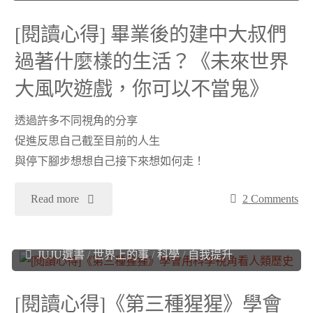
民》"
心
得"
[閱讀心得] 畢業後的建中大叔們
得]
過著什麼樣的生活？《未來世界
餘
大風吹遊戲，你可以不當鬼》
韻
透過許多不同視角的分享
促進反思自己截至目前的人生
很
與停下腳步想想自己接下來想如何走！
強
"
Read more
2 Comments
的
[閱
Juju
2021 年 12 月 30 日
韓
JUJU選書
/
世界上的事
/
科學
/
自我提升
讀
國
心
[閱讀心得]《第三種猩猩》學會
小