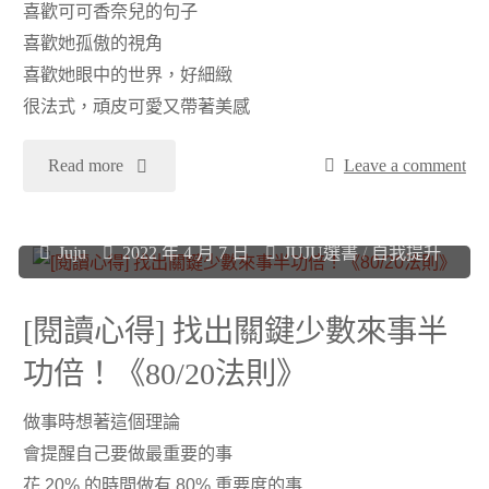
喜歡可可香奈兒的句子
給
喜歡她孤傲的視角
喜歡她眼中的世界，好細緻
波
很法式，頑皮可愛又帶著美感
克
"
Read more
Leave a comment
夏
[閱
股
Juju
2022 年 4 月 7 日
JUJU選書
/
自我提升
讀
東
心
[閱讀心得] 找出關鍵少數來事半
的
功倍！《80/20法則》
得]
信
做事時想著這個理論
可
（2022
會提醒自己要做最重要的事
可
花 20% 的時間做有 80% 重要度的事