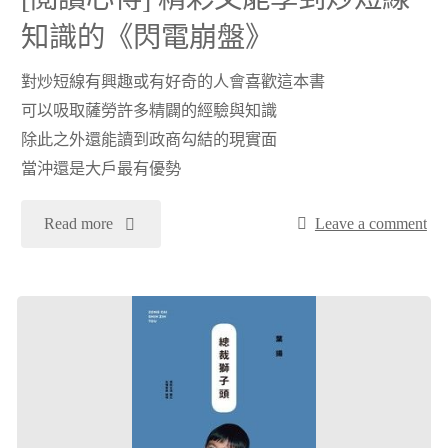
馬
體
知識的《閃電崩盤》
塞
了
對炒短線有興趣或有好奇的人會喜歡這本書
爾
可以吸取薩勞許多精闢的經驗與知識
啊》"
除此之外還能讀到政商勾結的現實面
今
當沖還是大戶最有優勢
晚
"
Read more
Leave a comment
離
[閱
開
讀
我
心
們
得]
了"