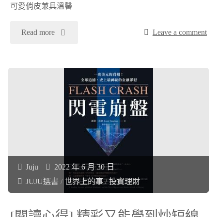
可愛俏皮兼具溫馨
《不
"
Read more
Leave a comment
懂
[閱
神
讀
話，
心
就
得]
只
親
能
Juju
2022 年 6 月 30 日
愛
看
JUJU選書
/
世界上的事
/
投資理財
的
裸
[閱讀心得] 精彩又能學到炒短線