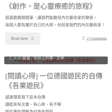
《創作，是心靈療癒的旅程》
法
《創
超喜歡晨間隨筆，讓我們能聽見內在藝術家的聲音。
則》"
作，
每個人都有屬於自己的大師，他就是我們的內在藝術家！
是
"
Read more
2 Comments
心
[閱
Juju
2022 年 2 月 24 日
JUJU選書
/
世界上的事
/
文學
靈
讀
療
心
[閱讀心得] 一位德國遊民的自傳
癒
《吾業遊民》
得]
的
感謝理查寫下這本自傳
釋
讀起來有沈重、有心疼、有不解
旅
放
終於更能理解為何會有遊民