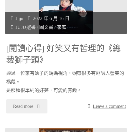
精
彩
Juju
2022 年 6 月 16 日
JUJU選書
/
圖文書
/
家庭
又
[閱讀心得] 好笑又有哲理的《總
能
裁獅子頭》
學
透過一位家有幼子的媽媽視角，觀察很多有趣讓人發笑的
到
橋段。
炒
是那種很單純的好笑，可愛的有趣。
短
"
Read more
Leave a comment
線
[閱
知