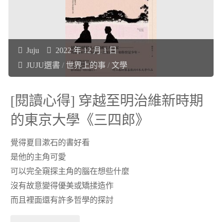
19
得]
世
心
Juju
2022 年 12 月 1 日
紀
理
JUJU選書
/
世界上的事
/
文學
的
學
[閱讀心得] 穿越至明治維新時期
世
跟
的東京大學《三四郎》
界"
我
覺得夏目漱石的書好看
想
是他的主角可愛
可以完全窺探主角的腦在想些什麼
像
沒有故意變得優美或矯揉造作
的
而且裡面還有許多哲學的探討
不